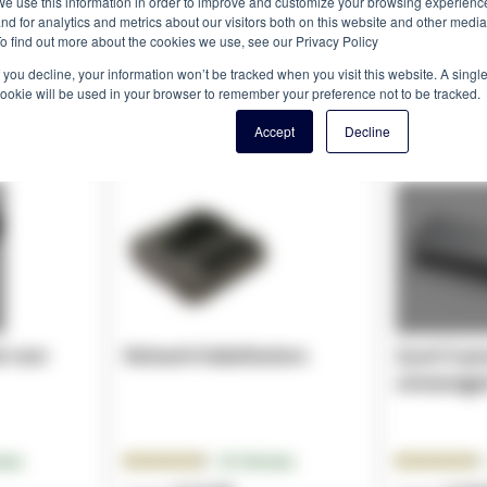
e use this information in order to improve and customize your browsing experienc
nd for analytics and metrics about our visitors both on this website and other media
o find out more about the cookies we use, see our Privacy Policy
f you decline, your information won’t be tracked when you visit this website. A singl
ookie will be used in your browser to remember your preference not to be tracked.
Accept
Decline
l voor
Netwerk Kabeltesters
Zyxel 5-po
unmanaged
Beoordeling:
Beoordeling:
ews
44
Reviews
92.6364%
94.0000%