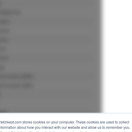
m
9956627132
L3020
nicom
4 mm
 mm
3 mm
 kg
5 connector (8P8C)
5 connector (8P8C)
C
0MHz
atchkast.com stores cookies on your computer. These cookies are used to collect
mm
nformation about how you interact with our website and allow us to remember you.
ket