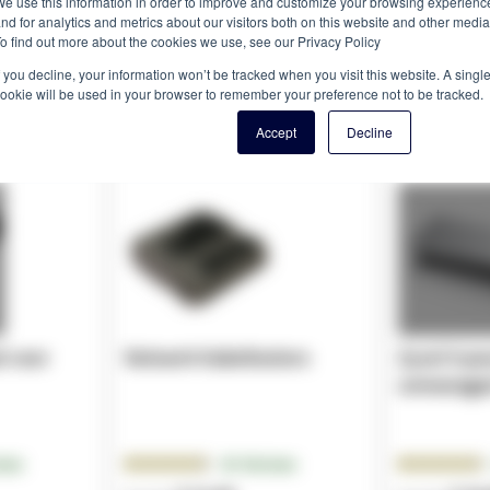
e use this information in order to improve and customize your browsing experienc
nd for analytics and metrics about our visitors both on this website and other media
o find out more about the cookies we use, see our Privacy Policy
f you decline, your information won’t be tracked when you visit this website. A singl
ookie will be used in your browser to remember your preference not to be tracked.
Accept
Decline
l voor
Netwerk Kabeltesters
Zyxel 5-po
unmanaged
Beoordeling:
Beoordeling:
ews
44
Reviews
92.6364%
94.0000%