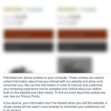
Beoordeling:
Beoordeling:
23
Reviews
51
Reviews
93.8261%
91.4510%
€ 5,76
€ 5,76
€ 6,97
€ 6,97
Winkelwagen
Winkelwagen
Offerte
Offerte
Patchkast.com stores cookies on your computer. These cookies are used to
collect information about how you interact with our website and allow us to
remember you. We use this information in order to improve and customize
your browsing experience and for analytics and metrics about our visitors
both on this website and other media. To find out more about the cookies we
use, see our Privacy Policy
DANICOM FTP CAT6 RJ45
CAT6 STP Keystone
Connector - voor stugge
Connector - RJ45
If you decline, your information won’t be tracked when you visit this website. A
single cookie will be used in your browser to remember your preference not
kern - 10 stuks
to be tracked.