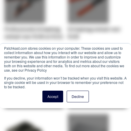
Professionele krimptang
Krimptang metaal voor
metaal voor RJ45 en RJ11
RJ45
Patchkast.com stores cookies on your computer. These cookies are used to
collect information about how you interact with our website and allow us to
remember you. We use this information in order to improve and customize
Beoordeling:
Beoordeling:
144
Reviews
26
Reviews
your browsing experience and for analytics and metrics about our visitors
95.2847%
90.6923%
€ 13,57
€ 9,38
both on this website and other media. To find out more about the cookies we
use, see our Privacy Policy
€ 16,42
€ 11,35
If you decline, your information won’t be tracked when you visit this website. A
single cookie will be used in your browser to remember your preference not
to be tracked.
Winkelwagen
Winkelwagen
Accept
Decline
Offerte
Offerte