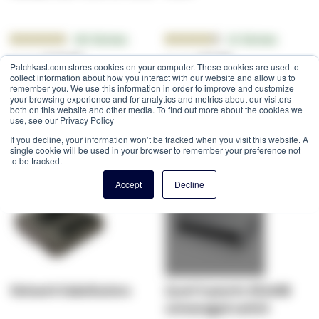
Beoordeling:
Beoordeling:
144
Reviews
26
Reviews
95.2847%
90.6923%
€ 13,57
€ 9,38
Patchkast.com stores cookies on your computer. These cookies are used to
collect information about how you interact with our website and allow us to
€ 16,42
€ 11,35
remember you. We use this information in order to improve and customize
your browsing experience and for analytics and metrics about our visitors
both on this website and other media. To find out more about the cookies we
Winkelwagen
Winkelwagen
use, see our Privacy Policy
If you decline, your information won’t be tracked when you visit this website. A
Offerte
Offerte
single cookie will be used in your browser to remember your preference not
to be tracked.
Accept
Decline
Netwerk Kabeltesters
Zyxel 5-poorts GS105B
unmanaged switch