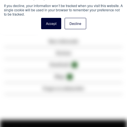
afmonteren van
LSA
toepassingen en bevat een 100% koperen
If you decline, your information won’t be tracked when you visit this website. A
binnengeleider voor de beste kwaliteit met betrekking tot het
single cookie will be used in your browser to remember your preference not
to be tracked.
overbrengen van data signalen.
Accept
Decline
Classificatie: Cca
Meer informatie
Reviews
Downloads
1
Blogs
9
Vragen en antwoorden