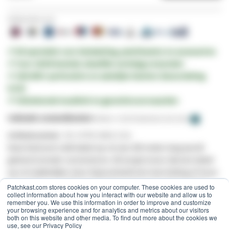
Veilig betalen met:
✔︎ Dé specialist voor
bekabeling,
patchkasten
en
accessoires
✔︎ Voor
16:00
besteld,
dezelfde werkdag verzonden
✔︎
100.000+
particuliere en zakelijke klanten (beoordeling
9/10)
✔︎ Uitstekende kwaliteit en
garantievoorwaarden
Indicatie verzendkosten:
Pakket -
€ 6,95
(Nederland, Excl. btw)
Artikelnummer
DC-UTP6-305S-CCA
Deze Danicom Cat6 kabel op rol van 305 meter lang wordt
geleverd zonder connectoren. Dit zorgt ervoor dat een kabel
op rol makkelijker door bijvoorbeeld een loze leiding of muur
is te trekken. De
CPR classificatie
zorgt ervoor dat de kabel
Patchkast.com stores cookies on your computer. These cookies are used to
collect information about how you interact with our website and allow us to
tevens geschikt is voor professionele installatie.
remember you. We use this information in order to improve and customize
your browsing experience and for analytics and metrics about our visitors
both on this website and other media. To find out more about the cookies we
De UTP kabel is voorzien van een stugge kern voor het later
use, see our Privacy Policy