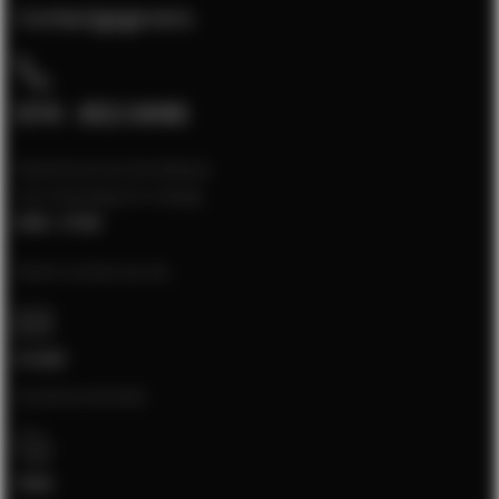
Contactgegevens
074 - 852 6448
Klantenservice bereikbaar
van maandag t/m vrijdag
8:00 - 17:00
Neem contact op via:
E-mail
[email protected]
Chat