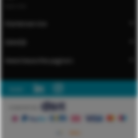
Open chat
Klantenservice
Zakelijk
Meest bezochte pagina's
Social:
© 2026 DSIT B.V.