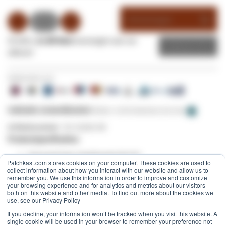
Winkelwagen
Of wilt u
1x dit item
toevoegen aan uw
Offerte
offerte?
Veilig betalen met:
Indicatie verzendkosten:
Pakket -
€ 6,95
(Nederland, Excl. btw)
Artikelnummer
GV-15242-48
Productspecificaties:
Glasvezel type: Multimode 50/125
Patchkast.com stores cookies on your computer. These cookies are used to
Categorie:
OM
4
collect information about how you interact with our website and allow us to
remember you. We use this information in order to improve and customize
Lengte: Naar wens
your browsing experience and for analytics and metrics about our visitors
both on this website and other media. To find out more about the cookies we
Aantal vezels: 48
use, see our Privacy Policy
Kleur: Zwart
If you decline, your information won’t be tracked when you visit this website. A
Vlamvertragend volgens EN 50265-2-1
single cookie will be used in your browser to remember your preference not