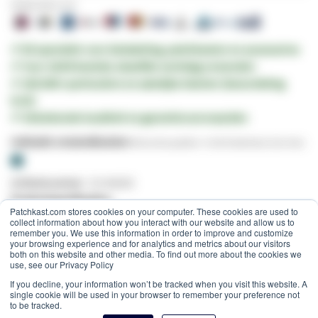
Veilig betalen met:
✔︎ Dé specialist voor
bekabeling,
patchkasten
en
accessoires
✔︎ Voor
16:00
besteld,
dezelfde werkdag verzonden
✔︎
100.000+
particuliere en zakelijke klanten (beoordeling
9/10)
✔︎ Uitstekende kwaliteit en
garantievoorwaarden
Indicatie verzendkosten:
Brievenbuspakket -
€ 4,95
(Nederland, Excl. btw)
Artikelnummer
GV-84205
Productspecificaties:
Patchkast.com stores cookies on your computer. These cookies are used to
collect information about how you interact with our website and allow us to
Glasvezel soort: Singlemode
remember you. We use this information in order to improve and customize
Connector 1: E2000
your browsing experience and for analytics and metrics about our visitors
both on this website and other media. To find out more about the cookies we
Connector 2: E2000
use, see our Privacy Policy
Glasvezel type: Duplex
If you decline, your information won’t be tracked when you visit this website. A
Kleur: Groen
single cookie will be used in your browser to remember your preference not
to be tracked.
Materiaal behuizing: Kunststof